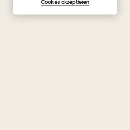
Cookies akzeptieren
Waren
Unternehmen
Unterstützung
Brautkleider
Partnerschaft
Hilfe
Ariamo Boho
Über uns
Datenschutzerklärung
Ariamo Light
Kontakte
Nutzungsbedingungen
Abendkleider
Salons
Verwendungsrichtlinien
von Cookies
Geschlossene Shows
Nachricht