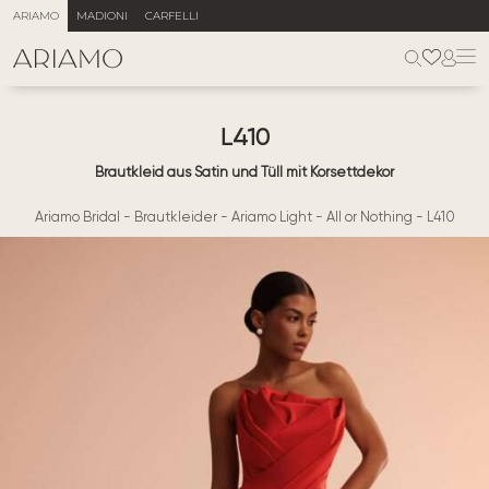
ARIAMO
MADIONI
CARFELLI
L410
Brautkleid aus Satin und Tüll mit Korsettdekor
Ariamo Bridal
-
Brautkleider
-
Ariamo Light
-
All or Nothing
-
L410