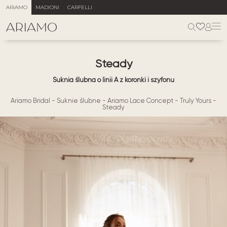
ARIAMO
MADIONI
CARFELLI
Steady
Suknia ślubna o linii A z koronki i szyfonu
Ariamo Bridal
-
Suknie ślubne
-
Ariamo Lace Concept
-
Truly Yours
-
Steady