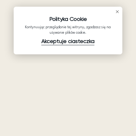
Polityka Cookie
Kontynuując przeglądanie tej witryny, zgadzasz się na
używanie plików cookie.
Akceptuje ciasteczka
Produkty
Firma
Wsparcie
Suknie ślubne
Hurtowe suknie
Pomocy
Ariamo Boho
ślubne: Ariamo
Polityka
Bridal
Ariamo Light
prywatności