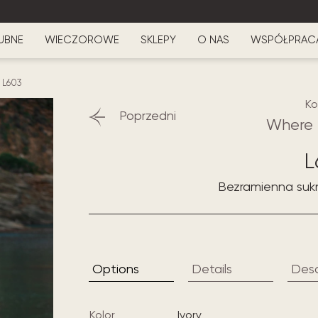
UBNE
WIECZOROWE
SKLEPY
O NAS
WSPÓŁPRAC
-
L603
Ko
Poprzedni
Where 
L
Bezramienna sukni
Options
Details
Desc
Kolor
ivory