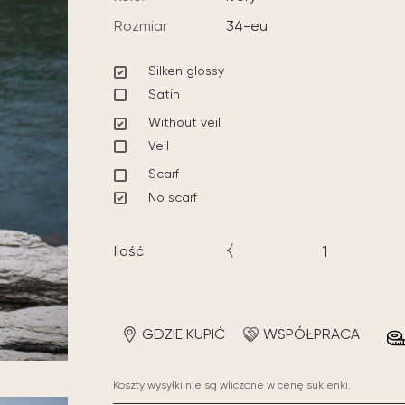
Rozmiar
34-eu
Silken glossy
Satin
Without veil
Veil
Scarf
No scarf
Ilość
GDZIE KUPIĆ
WSPÓŁPRACA
Koszty wysyłki nie są wliczone w cenę sukienki.