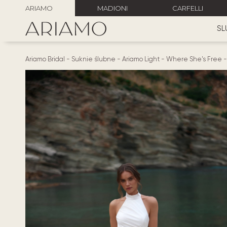
ARIAMO
MADIONI
CARFELLI
SL
Ariamo Bridal
-
Suknie ślubne
-
Ariamo Light
-
Where She's Free