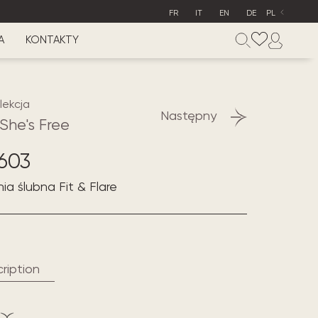
FR
IT
EN
DE
PL
A
KONTAKTY
lekcja
Następny
She's Free
603
a ślubna Fit & Flare
ription