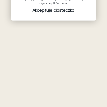
używanie plików cookie.
Akceptuje ciasteczka
Produkty
Firma
Wsparcie
Suknie ślubne
Hurtowe suknie
Pomocy
Ariamo Boho
ślubne: Ariamo
Polityka
Bridal
Ariamo Light
prywatności
O nas
Suknie
Warunki
wieczorowa
Kontakty
użytkowania
Salony
Polityka