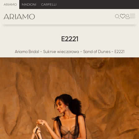
ARIAMO
MADIONI
CARFELLI
E2221
Ariamo Bridal
-
Suknie wieczorowa
-
Sand of Dunes
-
E2221