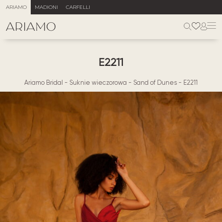
ARIAMO
MADIONI
CARFELLI
E2211
Ariamo Bridal
-
Suknie wieczorowa
-
Sand of Dunes
-
E2211