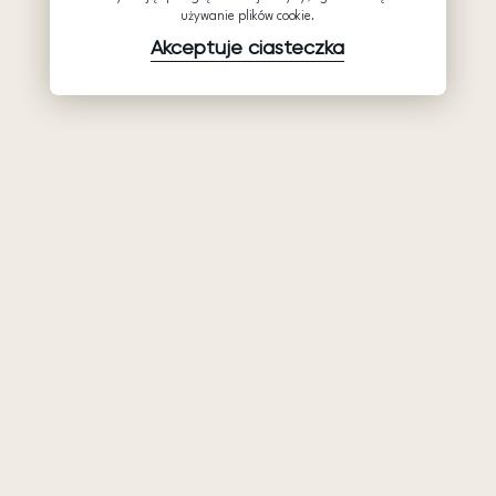
używanie plików cookie.
Akceptuje ciasteczka
Produkty
Firma
Wsparcie
Suknie ślubne
Hurtowe suknie
Pomocy
Ariamo Boho
ślubne: Ariamo
Polityka
Bridal
Ariamo Light
prywatności
O nas
Suknie
Warunki
wieczorowa
Kontakty
użytkowania
Salony
Polityka