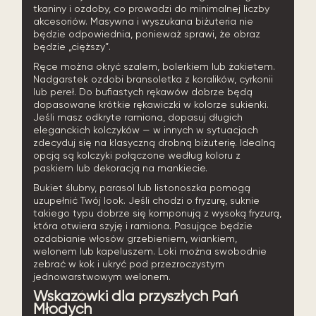
tkaniny i ozdoby, co prowadzi do minimalnej liczby
akcesoriów. Masywna i wyszukana biżuteria nie
będzie odpowiednia, ponieważ sprawi, że obraz
będzie „cięższy”.
Ręce można okryć szalem, bolerkiem lub żakietem.
Nadgarstek ozdobi bransoletka z koralików, cyrkonii
lub pereł. Do bufiastych rękawów dobrze będą
dopasowane krótkie rękawiczki w kolorze sukienki.
Jeśli masz odkryte ramiona, dopasuj długich
eleganckich kolczyków — w innych w sytuacjach
zdecyduj się na klasyczną drobną biżuterię. Idealną
opcją są kolczyki połączone według koloru z
paskiem lub dekoracją na mankiecie.
Bukiet ślubny, parasol lub listonoszka pomogą
uzupełnić Twój look. Jeśli chodzi o fryzurę, suknie
takiego typu dobrze się komponują z wysoką fryzurą,
która otwiera szyję i ramiona. Pasujące będzie
ozdabianie włosów grzebieniem, wiankiem,
welonem lub kapeluszem. Loki można swobodnie
zebrać w kok i ukryć pod przezroczystym
jednowarstwowym welonem.
Wskazówki dla przyszłych Pań
Młodych