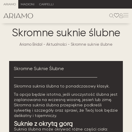
ARIAMO
MADIONI
CARFELLI
Skromne suknie ślubne
Ariamo Bridal
-
Aktualności
-
Skromne suknie ślubne
Skromne Suknie Ślubne
Skromna suknia ślubna to ponadczasowy klasyk.
Ta opcja będzie istotna, jeśli uroczystość ślubna jest
zaplanowana na wczesną wiosnę, jesień lub zimę.
Skromna suknia ślubna przepięknie podkreśli
sylwetkę i szczegóły oraz sprawi, że Twój look będzie
delikatny i tajemniczy.
Suknie z okrytą górą
Suknia ślubna może okrywać różne części ciała: