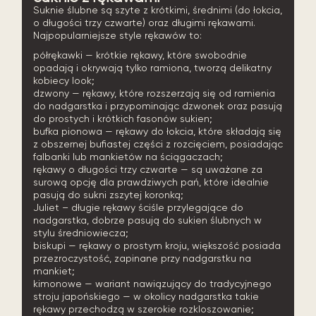
Suknie ślubne są szyte z krótkimi, średnimi (do łokcia,
o długości trzy czwarte) oraz długimi rękawami.
Najpopularniejsze style rękawów to:
półrękawki — krótkie rękawy, które swobodnie
opadają i okrywają tylko ramiona, tworzą delikatny
kobiecy look;
dzwony — rękawy, które rozszerzają się od ramienia
do nadgarstka i przypominając dzwonek oraz pasują
do prostych i krótkich fasonów sukien;
bufka pionowa — rękawy do łokcia, które składają się
z obszernej bufiastej części z rozcięciem, posiadając
falbanki lub mankietów na ściągaczach;
rękawy o długości trzy czwarte — są uważane za
surową opcję dla prawdziwych pań, które idealnie
pasują do sukni zszytej koronką;
Juliet – długie rękawy ściśle przylegające do
nadgarstka, dobrze pasują do sukien ślubnych w
stylu średniowiecza;
biskupi — rękawy o prostym kroju, większość posiada
przezroczystość, zapinane przy nadgarstku na
mankiet;
kimonowe — wariant nawiązujący do tradycyjnego
stroju japońskiego — w okolicy nadgarstka takie
rękawy przechodzą w szerokie rozkloszowanie;