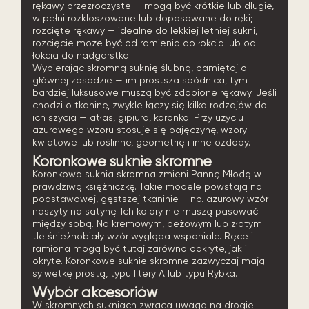
rękawy przezroczyste — mogą być krótkie lub długie,
w pełni rozkloszowane lub dopasowane do ręki;
rozcięte rękawy — idealne do lekkiej letniej sukni,
rozcięcie może być od ramienia do łokcia lub od
łokcia do nadgarstka.
Wybierając skromną suknię ślubną, pamiętaj o
głównej zasadzie — im prostsza spódnica, tym
bardziej luksusowe muszą być zdobione rękawy. Jeśli
chodzi o tkaninę, zwykle łączy się kilka rodzajów do
ich szycia — atłas, gipiura, koronka. Przy użyciu
ażurowego wzoru stosuje się pajęczynę, wzory
kwiatowe lub roślinne, geometrię i inne ozdoby.
Koronkowe suknie skromne
Koronkowa suknia skromna zmieni Pannę Młodą w
prawdziwą księżniczkę. Takie modele powstają na
podstawowej, gęstszej tkaninie – np. ażurowy wzór
naszyty na satynę. Ich kolory nie muszą pasować
między sobą. Na kremowym, beżowym lub złotym
tle śnieżnobiały wzór wygląda wspaniale. Ręce i
ramiona mogą być tutaj zarówno odkryte, jak i
okryte. Koronkowe suknie skromne zazwyczaj mają
sylwetkę prostą, typu litery A lub typu Rybka.
Wybór akcesoriów
W skromnych sukniach zwraca uwaga na drogie