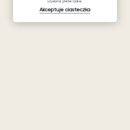
używanie plików cookie.
Akceptuje ciasteczka
Produkty
Firma
Wsparcie
Suknie ślubne
Hurtowe suknie
Pomocy
Ariamo Boho
ślubne: Ariamo
Polityka
Bridal
Ariamo Light
prywatności
O nas