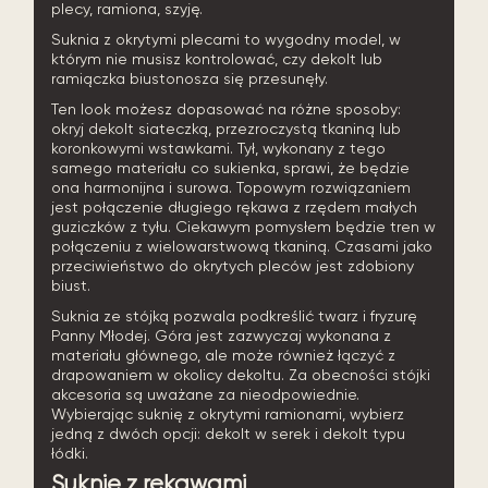
plecy, ramiona, szyję.
Suknia z okrytymi plecami to wygodny model, w
którym nie musisz kontrolować, czy dekolt lub
ramiączka biustonosza się przesunęły.
Ten look możesz dopasować na różne sposoby:
okryj dekolt siateczką, przezroczystą tkaniną lub
koronkowymi wstawkami. Tył, wykonany z tego
samego materiału co sukienka, sprawi, że będzie
ona harmonijna i surowa. Topowym rozwiązaniem
jest połączenie długiego rękawa z rzędem małych
guziczków z tyłu. Ciekawym pomysłem będzie tren w
połączeniu z wielowarstwową tkaniną. Czasami jako
przeciwieństwo do okrytych pleców jest zdobiony
biust.
Suknia ze stójką pozwala podkreślić twarz i fryzurę
Panny Młodej. Góra jest zazwyczaj wykonana z
materiału głównego, ale może również łączyć z
drapowaniem w okolicy dekoltu. Za obecności stójki
akcesoria są uważane za nieodpowiednie.
Wybierając suknię z okrytymi ramionami, wybierz
jedną z dwóch opcji: dekolt w serek i dekolt typu
łódki.
Suknie z rękawami