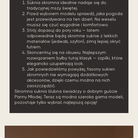
Suknia skromna idealnie nadaje się do
tradycyjnej mszy świętej.
Przed wyborem modelu sprawdź, jaka pogoda
jest przewidywana na ten dzień. Na weselu
musisz się czuć wygodnie i komfortowo.
Strój dopasuj do pory roku — latem
odpowiednie będą skromne suknie z lekkich
materiałów (jedwab, szyfon), zimą lepiej okryć
futrem.
Skoncentruj się na obuwiu. Najlepszym
rozwiązaniem byłby tutaj klasyk — szpilki, które
elegancko uzupełniają look.
Jak powiedzieliśmy powyżej, fasony sukien
skromnych nie wymagają dodatkowych
akcesoriów, dzięki czemu można na nich
zaoszczędzić.
Skromna suknia ślubna świadczy o dobrym guście
Panny Młodej. Teraz są modna szeroka gama modeli,
pozostaje tylko wybrać najlepszą opcję!