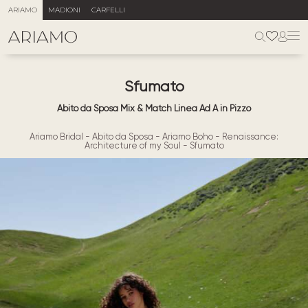
ARIAMO
MADIONI
CARFELLI
Sfumato
Abito da Sposa Mix & Match Linea Ad A in Pizzo
Ariamo Bridal
-
Abito da Sposa
-
Ariamo Boho
-
Renaissance:
Architecture of my Soul
-
Sfumato