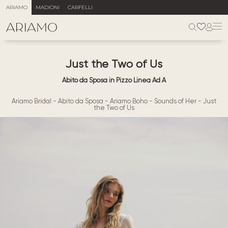
ARIAMO
MADIONI
CARFELLI
Just the Two of Us
Abito da Sposa in Pizzo Linea Ad A
Ariamo Bridal
-
Abito da Sposa
-
Ariamo Boho
-
Sounds of Her
-
Just
the Two of Us