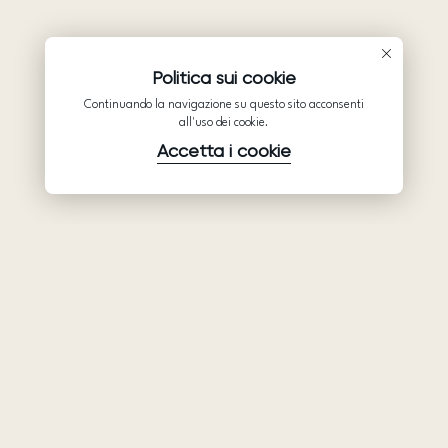
Politica sui cookie
Continuando la navigazione su questo sito acconsenti
all'uso dei cookie.
Accetta i cookie
Prodotti
Azienda
Assistenza
Abiti da sposa
Collaborazione
Assistenza
Ariamo Boho
Chi siamo
Informativa sulla