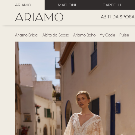
ARIAMO
MADIONI
CARFELLI
ABITI DA SPOSA
Ariamo Bridal
-
Abito da Sposa
-
Ariamo Boho
-
My Code
-
Pulse