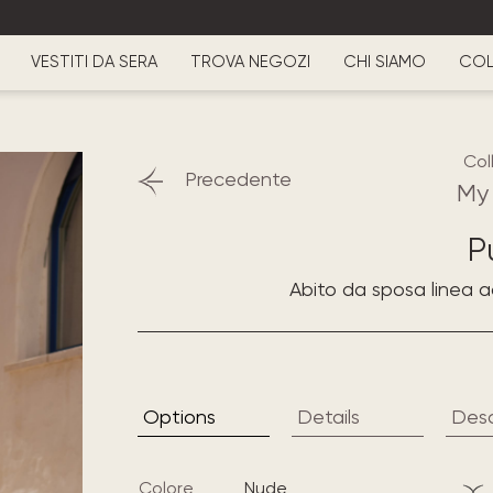
VESTITI DA SERA
TROVA NEGOZI
CHI SIAMO
COL
Col
Precedente
My
P
Abito da sposa linea a
Options
Details
Desc
Colore
nude