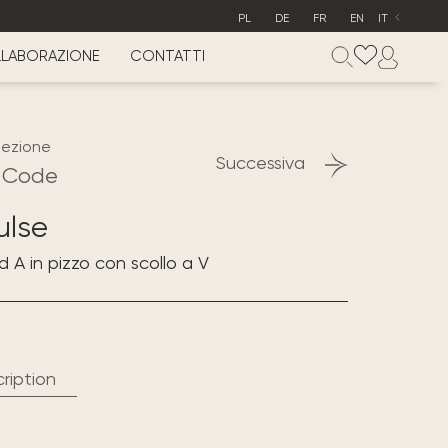
PL
DE
FR
EN
IT
LABORAZIONE
CONTATTI
lezione
Successiva
 Code
ulse
d A in pizzo con scollo a V
ription