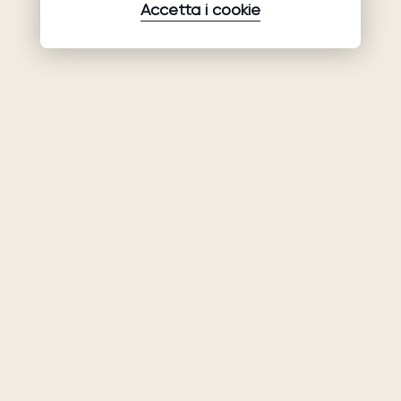
Accetta i cookie
Prodotti
Azienda
Assistenza
Abiti da sposa
Collaborazione
Assistenza
Ariamo Boho
Chi siamo
Informativa sulla
Ariamo Light
Privacy
Contatti
Vestiti da sera
Condizioni d’Uso
Showroom
Informativa sui
Mostre e
cookie
spettacoli