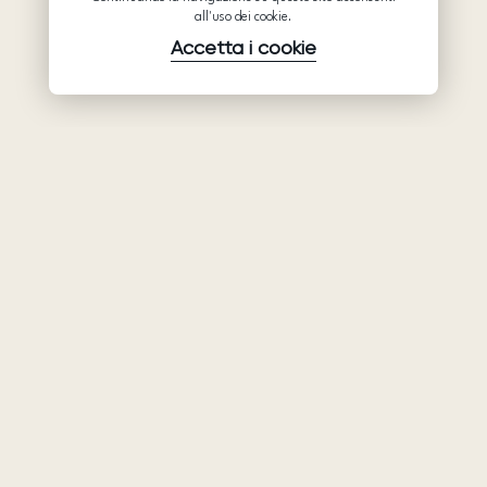
all'uso dei cookie.
Accetta i cookie
Prodotti
Azienda
Assistenza
Abiti da sposa
Collaborazione
Assistenza
Ariamo Boho
Chi siamo
Informativa sulla
Ariamo Light
Privacy
Contatti
Vestiti da sera
Condizioni d’Uso
Showroom
Informativa sui
Mostre e
cookie