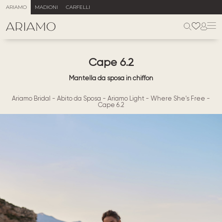
ARIAMO
MADIONI
CARFELLI
Cape 6.2
Mantella da sposa in chiffon
Ariamo Bridal
-
Abito da Sposa
-
Ariamo Light
-
Where She's Free
-
Cape 6.2