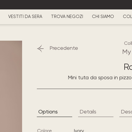
VESTITI DA SERA
TROVA NEGOZI
CHI SIAMO
COL
Col
Precedente
My
R
Mini tuta da sposa in pizz
Options
Details
Desc
Colore
ivory