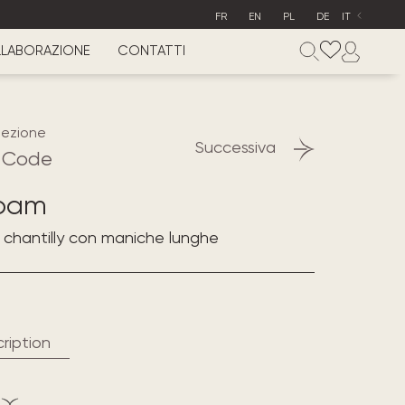
FR
EN
PL
DE
IT
LABORAZIONE
CONTATTI
lezione
Successiva
 Code
oam
o chantilly con maniche lunghe
ription