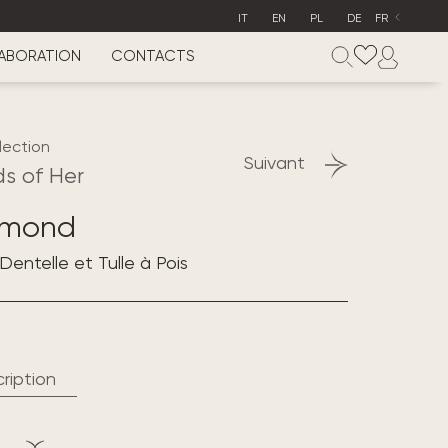
IT
EN
PL
DE
FR
ABORATION
CONTACTS
lection
Suivant
s of Her
amond
entelle et Tulle à Pois
ription