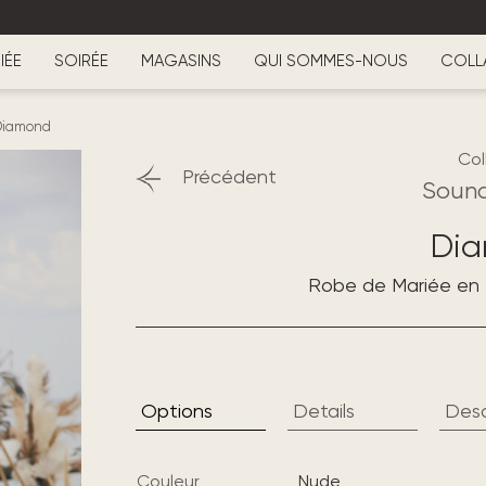
IÉE
SOIRÉE
MAGASINS
QUI SOMMES-NOUS
COLL
Diamond
Col
Précédent
Sound
Di
Robe de Mariée en D
Options
Details
Desc
Couleur
nude