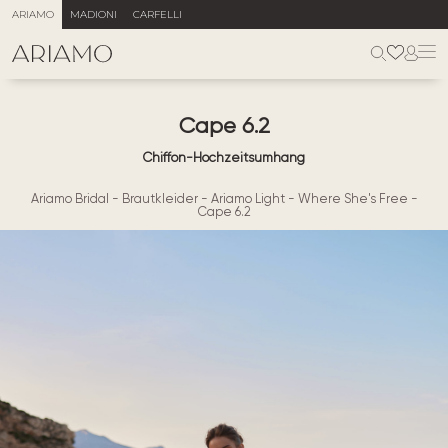
ARIAMO
MADIONI
CARFELLI
Cape 6.2
Chiffon-Hochzeitsumhang
Ariamo Bridal
-
Brautkleider
-
Ariamo Light
-
Where She's Free
-
Cape 6.2