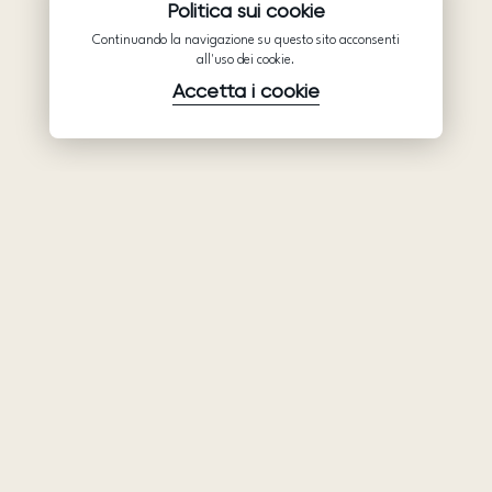
Politica sui cookie
Continuando la navigazione su questo sito acconsenti
all'uso dei cookie.
Accetta i cookie
Prodotti
Azienda
Assistenza
Abiti da sposa
Collaborazione
Assistenza
Ariamo Boho
Chi siamo
Informativa sulla
Ariamo Light
Privacy
Contatti
Vestiti da sera
Condizioni d’Uso
Showroom