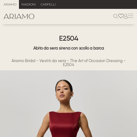
ARIAMO
MADIONI
CARFELLI
E2504
Abito da sera sirena con scollo a barca
Ariamo Bridal
-
Vestiti da sera
-
The Art of Occasion Dressing
-
E2504