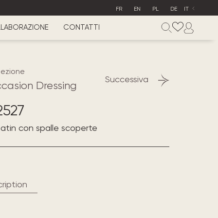
FR
EN
PL
DE
IT
LABORAZIONE
CONTATTI
lezione
Successiva
ccasion Dressing
2527
 satin con spalle scoperte
ription