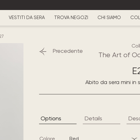
VESTITI DA SERA
TROVA NEGOZI
CHI SIAMO
COL
27
Col
Precedente
The Art of O
E
Abito da sera mini in
Options
Details
Desc
Colore
red