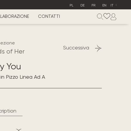
PL
DE
FR
EN
IT
LABORAZIONE
CONTATTI
lezione
Successiva
s of Her
y You
in Pizzo Linea Ad A
ription