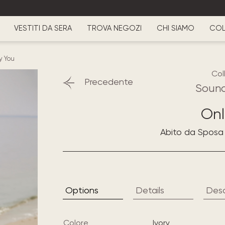
VESTITI DA SERA
TROVA NEGOZI
CHI SIAMO
COL
y You
Col
Precedente
Sound
Onl
Abito da Sposa 
Options
Details
Desc
Colore
ivory