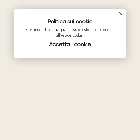
Politica sui cookie
Continuando la navigazione su questo sito acconsenti
all'uso dei cookie.
Accetta i cookie
Prodotti
Azienda
Assistenza
Abiti da sposa
Collaborazione
Assistenza
Ariamo Boho
Chi siamo
Informativa sulla