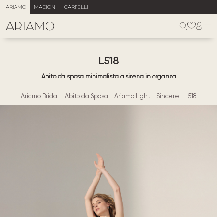
ARIAMO
MADIONI
CARFELLI
L518
Abito da sposa minimalista a sirena in organza
Ariamo Bridal
-
Abito da Sposa
-
Ariamo Light
-
Sincere
-
L518