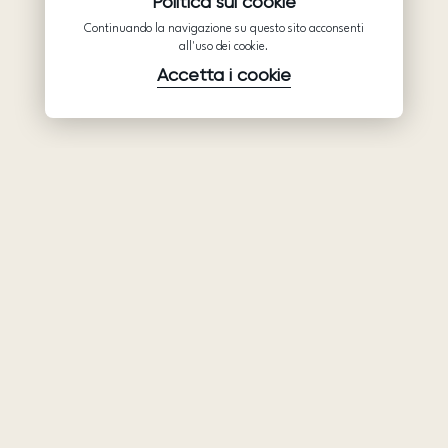
Politica sui cookie
Continuando la navigazione su questo sito acconsenti
all'uso dei cookie.
Accetta i cookie
Prodotti
Azienda
Assistenza
Abiti da sposa
Collaborazione
Assistenza
Ariamo Boho
Chi siamo
Informativa sulla
Ariamo Light
Privacy
Contatti
Vestiti da sera
Condizioni d’Uso
Showroom