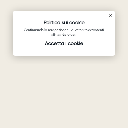
Politica sui cookie
Continuando la navigazione su questo sito acconsenti
all'uso dei cookie.
Accetta i cookie
Prodotti
Azienda
Assistenza
Abiti da sposa
Collaborazione
Assistenza
Ariamo Boho
Chi siamo
Informativa sulla