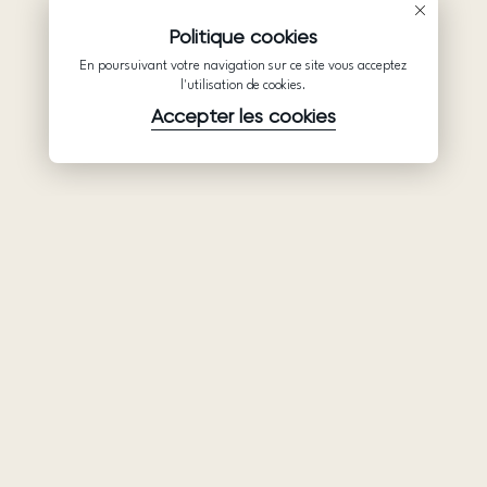
Politique cookies
En poursuivant votre navigation sur ce site vous acceptez
l'utilisation de cookies.
Accepter les cookies
Produits
Société
Soutien
Robes de
Collaboration
Politique de
mariée
confidentialité
Qui sommes-
Ariamo Boho
nous
Conditions
Ariamo Light
d’utilisation