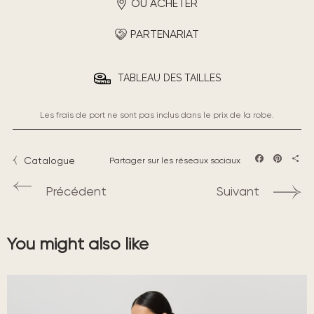
OÙ ACHETER
PARTENARIAT
TABLEAU DES TAILLES
Les frais de port ne sont pas inclus dans le prix de la robe.
Catalogue
Partager sur les réseaux sociaux
Facebook
Pintere
Part
Précédent
Suivant
You might also like