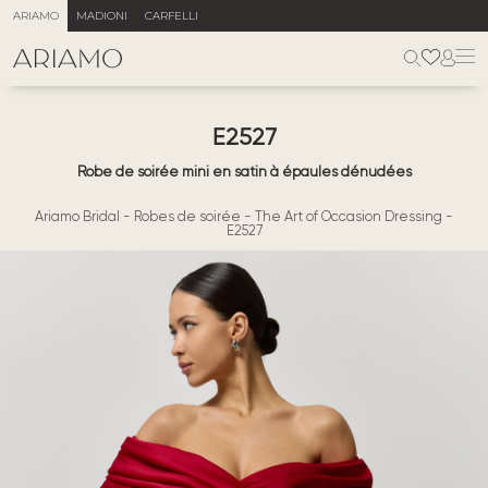
ARIAMO
MADIONI
CARFELLI
E2527
Robe de soirée mini en satin à épaules dénudées
Ariamo Bridal
-
Robes de soirée
-
The Art of Occasion Dressing
-
E2527