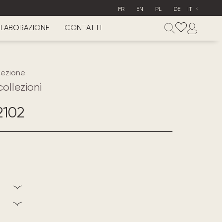
FR
EN
PL
DE
IT
LABORAZIONE
CONTATTI
lezione
collezioni
2102