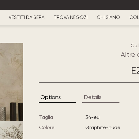
VESTITI DA SERA
TROVA NEGOZI
CHI SIAMO
COL
Col
Altre 
E
Options
Details
Taglia
34-eu
Colore
graphite-nude