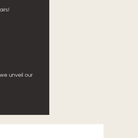
airs!
 we unveil our