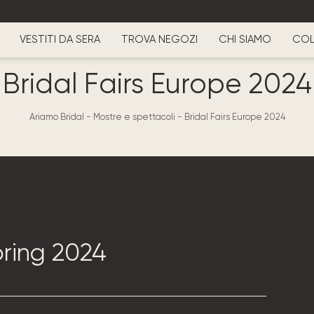
VESTITI DA SERA
TROVA NEGOZI
CHI SIAMO
COL
Bridal Fairs Europe 2024
Ariamo Bridal
-
Mostre e spettacoli
-
Bridal Fairs Europe 2024
pring 2024