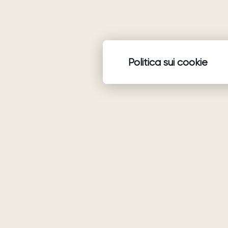
Politica sui cookie
Prodotti
Abiti da sposa
Ariamo Boho
Ariamo Light
Vestiti da sera