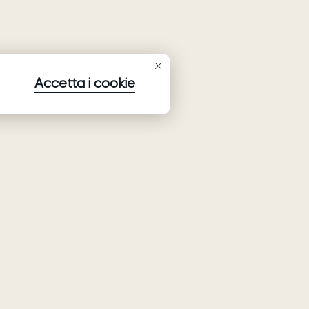
Accetta i cookie
Iscriversi alla newsletter
Iscriversi per ricevere le ultime informazioni su collezioni,
promozioni ed eventi