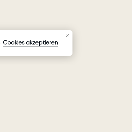
Cookies akzeptieren
.
Newsletter abonnieren
Aktuellste Informationen zu Kollektionen, Aktionen und
Events abonnieren