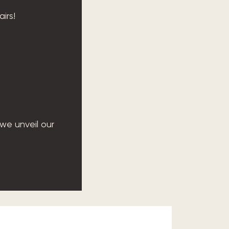
airs!
 we unveil our