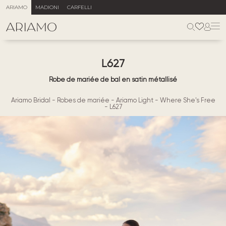
ARIAMO
MADIONI
CARFELLI
L627
Robe de mariée de bal en satin métallisé
Ariamo Bridal
-
Robes de mariée
-
Ariamo Light
-
Where She's Free
-
L627