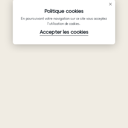
Politique cookies
En poursuivant votre navigation sur ce site vous acceptez
l'utilisation de cookies.
Accepter les cookies
Produits
Société
Soutien
Robes de
Collaboration
Politique de
mariée
confidentialité
Qui sommes-
Ariamo Boho
nous
Conditions
Ariamo Light
d’utilisation