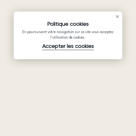
Politique cookies
En poursuivant votre navigation sur ce site vous acceptez
l'utilisation de cookies.
Accepter les cookies
Produits
Société
Soutien
Robes de
Collaboration
Politique de
mariée
confidentialité
Qui sommes-
Ariamo Boho