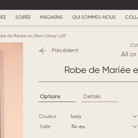
IÉE
SOIRÉE
MAGASINS
QUI SOMMES-NOUS
COLL
obe de Mariée en Slken Glossy L429
Col
Précédent
All o
Robe de Mariée e
Options
Details
Couleur
ivory
Taille
34-eu