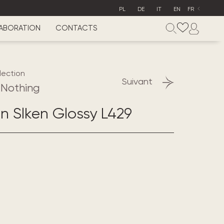
PL
DE
IT
EN
FR
ABORATION
CONTACTS
lection
Suivant
r Nothing
n Slken Glossy L429