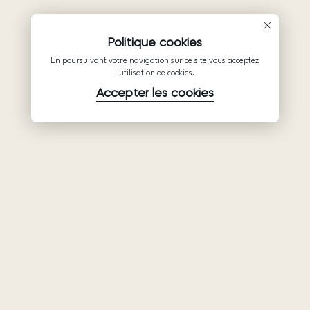
Politique cookies
En poursuivant votre navigation sur ce site vous acceptez
l'utilisation de cookies.
Accepter les cookies
Produits
Société
Soutien
Robes de
Collaboration
Politique de
mariée
confidentialité
Qui sommes-
Ariamo Boho
nous
Conditions