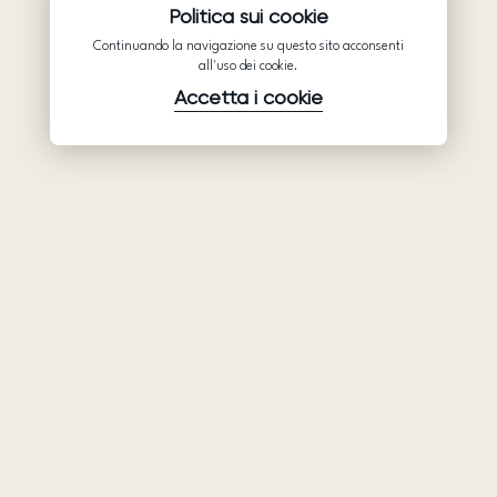
Politica sui cookie
Continuando la navigazione su questo sito acconsenti
all'uso dei cookie.
Accetta i cookie
Prodotti
Azienda
Assistenza
Abiti da sposa
Collaborazione
Assistenza
Ariamo Boho
Chi siamo
Informativa sulla
Ariamo Light
Privacy
Contatti
Vestiti da sera
Condizioni d’Uso
Showroom