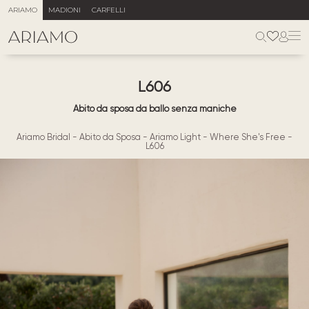
ARIAMO
MADIONI
CARFELLI
L606
Abito da sposa da ballo senza maniche
Ariamo Bridal
-
Abito da Sposa
-
Ariamo Light
-
Where She's Free
-
L606