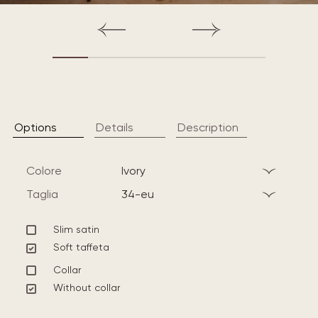
Options
Details
Description
Colore
ivory
Taglia
34-eu
Slim satin
Soft taffeta
Collar
Without collar