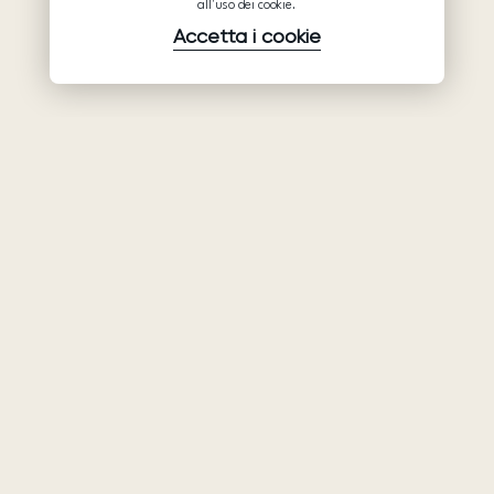
all'uso dei cookie.
Accetta i cookie
Prodotti
Azienda
Assistenza
Abiti da sposa
Collaborazione
Assistenza
Ariamo Boho
Chi siamo
Informativa sulla
Ariamo Light
Privacy
Contatti
Vestiti da sera
Condizioni d’Uso
Showroom
Informativa sui
Mostre e
cookie