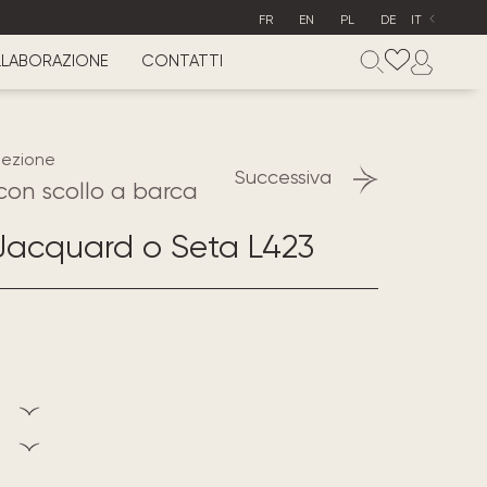
FR
EN
PL
DE
IT
LABORAZIONE
CONTATTI
lezione
Successiva
con scollo a barca
Jacquard o Seta L423