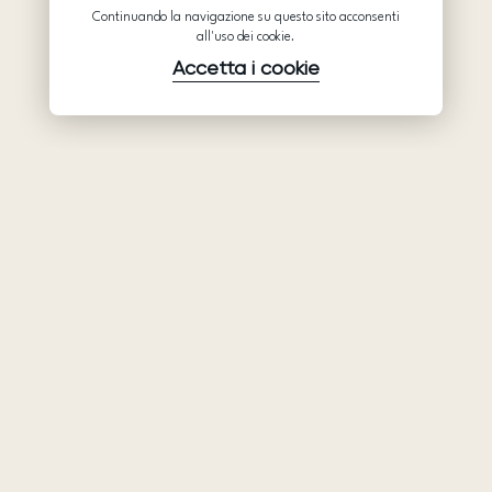
Continuando la navigazione su questo sito acconsenti
all'uso dei cookie.
Accetta i cookie
Prodotti
Azienda
Assistenza
Abiti da sposa
Collaborazione
Assistenza
Ariamo Boho
Chi siamo
Informativa sulla
Ariamo Light
Privacy
Contatti
Vestiti da sera
Condizioni d’Uso
Showroom
Informativa sui