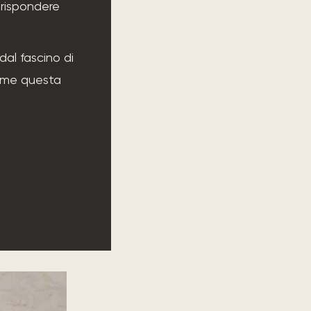
 rispondere
dal fascino di
ieme questa