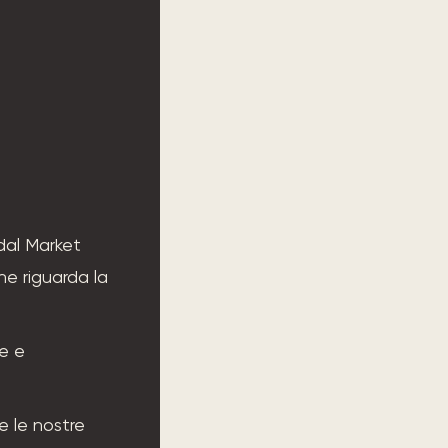
dal Market
e riguarda la
le e
re le nostre