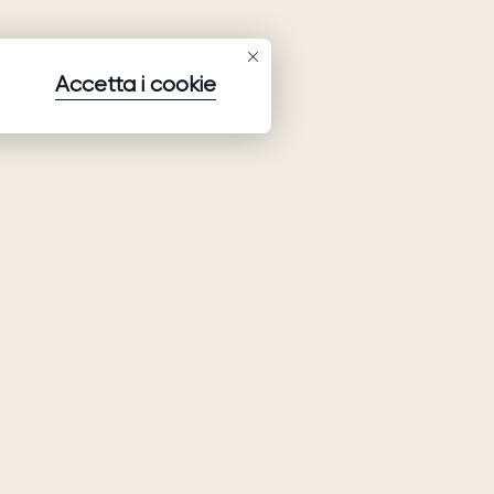
Accetta i cookie
Iscriversi alla newsletter
Iscriversi per ricevere le ultime informazioni su collezioni,
promozioni ed eventi