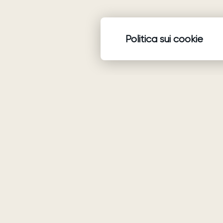
Politica sui cookie
Prodotti
Abiti da sposa
Ariamo Boho
Ariamo Light
Vestiti da sera