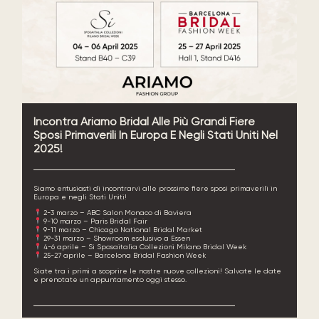
Incontra Ariamo Bridal Alle Più Grandi Fiere
Sposi Primaverili In Europa E Negli Stati Uniti Nel
2025!
Siamo entusiasti di incontrarvi alle prossime fiere sposi primaverili in
Europa e negli Stati Uniti!
2-3 marzo – ABC Salon Monaco di Baviera
9-10 marzo – Paris Bridal Fair
9-11 marzo – Chicago National Bridal Market
29-31 marzo – Showroom esclusivo a Essen
4-6 aprile – Si Sposaitalia Collezioni Milano Bridal Week
25-27 aprile – Barcelona Bridal Fashion Week
Siate tra i primi a scoprire le nostre nuove collezioni! Salvate le date
e prenotate un appuntamento oggi stesso.