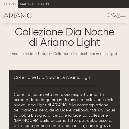
ARIAMO
MADIONI
CARFELLI
Collezione Dia Noche
di Ariamo Light
Ariamo Bridal
-
Notizia
-
Collezione Dia Noche di Ariamo Light
Collezione Dia Noche Di Ariamo Light
Come la nostra vita era divisa rispettivamente
prima e dopo la guerra in Ucraina, la collezione della
nuova linea Light di ARIAMO è la contemplazione
del bianco e nero, della luce e dell’oscurità. Ovunque
tu abbia bisogno di cercare la luce.
La collezione
“DIA/NOCHE”
parla di come tutto potrebbe essere,
tutto sarà proprio come vuoi che sia, cara ragazza.