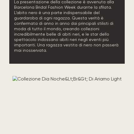
La presentazione della collezione è avvenuta alla
Barcelona Bridal Fashion Week durante la sfilata.
L’abito nero è una parte indispensabile del
guardaroba di ogni ragazza. Questa verità è
confermata di anno in anno dai principali stilisti di
moda di tutto il mondo, creando collezioni
incredibilmente belle di abiti neri, e le star dello
spettacolo indossano abiti neri negli eventi più
importanti. Una ragazza vestita di nero non passerà
mai inosservata.