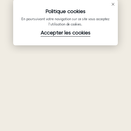
Politique cookies
En poursuivant votre navigation sur ce site vous acceptez
l'utilisation de cookies.
Accepter les cookies
Produits
Société
Soutien
Robes de
Collaboration
Politique de
mariée
confidentialité
Qui sommes-
Ariamo Boho
nous
Conditions
Ariamo Light
d’utilisation