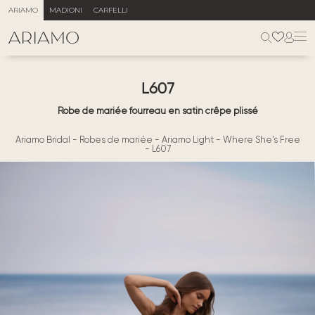
ARIAMO
MADIONI
CARFELLI
L607
Robe de mariée fourreau en satin crêpe plissé
Ariamo Bridal
-
Robes de mariée
-
Ariamo Light
-
Where She's Free
-
L607