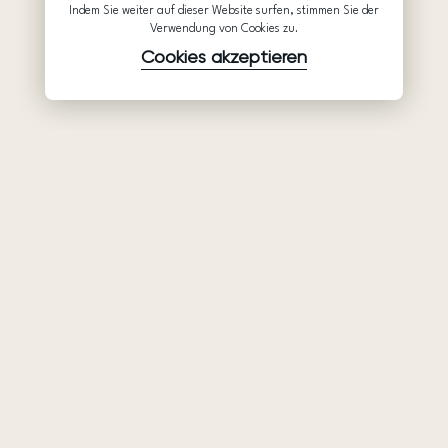
Indem Sie weiter auf dieser Website surfen, stimmen Sie der
Verwendung von Cookies zu.
Cookies akzeptieren
Waren
Unternehmen
Unterstützung
Brautkleider
Partnerschaft
Hilfe
Ariamo Boho
Über uns
Datenschutzerklärung
Ariamo Light
Kontakte
Nutzungsbedingungen
Abendkleider
Salons
Verwendungsrichtlinien
von Cookies
Geschlossene Shows