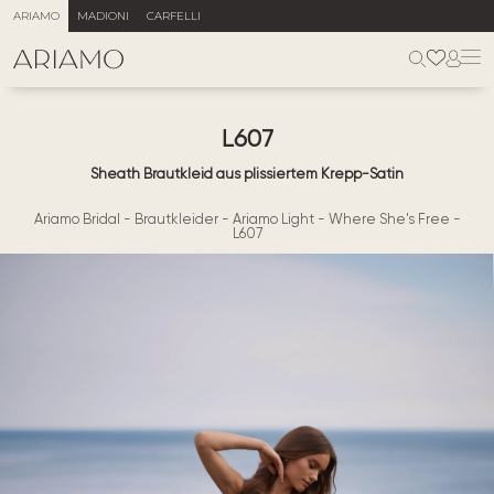
ARIAMO
MADIONI
CARFELLI
L607
Sheath Brautkleid aus plissiertem Krepp-Satin
Ariamo Bridal
-
Brautkleider
-
Ariamo Light
-
Where She's Free
-
L607