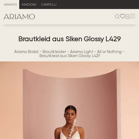
ARIAMO
MADIONI
CARFELLI
Brautkleid aus Slken Glossy L429
Ariamo Bridal
-
Brautkleider
-
Ariamo Light
-
All or Nothing
-
Brautkleid aus Slken Glossy L429