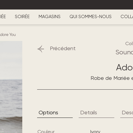
IÉE
SOIRÉE
MAGASINS
QUI SOMMES-NOUS
COLL
dore You
Col
Précédent
Sound
Ado
Robe de Mariée 
Options
Details
Desc
Couleur
ivory