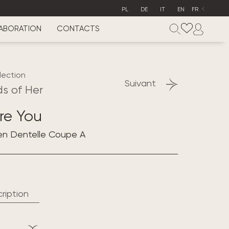
PL
DE
IT
EN
FR
ABORATION
CONTACTS
lection
Suivant
s of Her
re You
en Dentelle Coupe A
ription