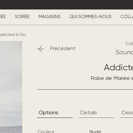
IÉE
SOIRÉE
MAGASINS
QUI SOMMES-NOUS
COLL
ddicted to You
Col
Précédent
Sound
Addict
Robe de Mariée 
Options
Details
Desc
Couleur
nude