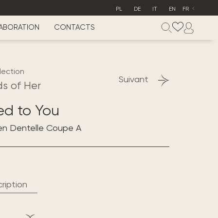
PL
DE
IT
EN
FR
ABORATION
CONTACTS
lection
Suivant
s of Her
ed to You
en Dentelle Coupe A
ription