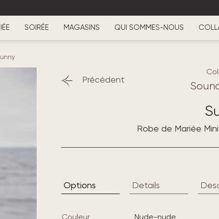
IÉE
SOIRÉE
MAGASINS
QUI SOMMES-NOUS
COLL
Sunny
Col
Précédent
Sound
S
Robe de Mariée Mini
Options
Details
Desc
Couleur
nude-nude