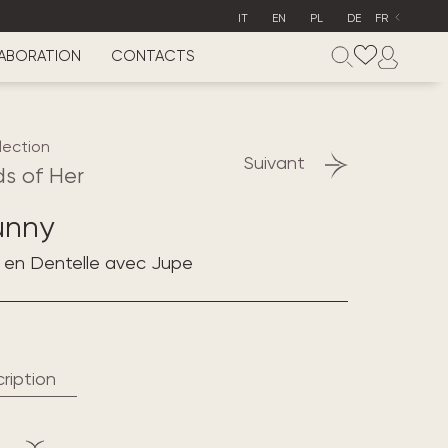
IT
EN
PL
DE
FR
ABORATION
CONTACTS
lection
Suivant
s of Her
unny
 en Dentelle avec Jupe
ription