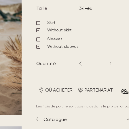
Taille
34-eu
Skirt
Without skirt
Sleeves
Without sleeves
Quantité
OÙ ACHETER
PARTENARIAT
Les frais de port ne sont pas inclus dans le prix de la rob
Catalogue
P