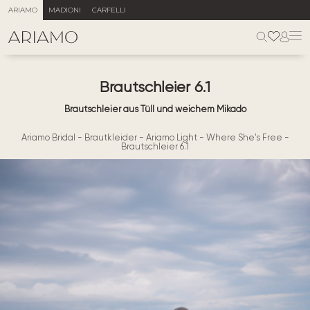
ARIAMO
MADIONI
CARFELLI
Brautschleier 6.1
Brautschleier aus Tüll und weichem Mikado
Ariamo Bridal
-
Brautkleider
-
Ariamo Light
-
Where She's Free
-
Brautschleier 6.1