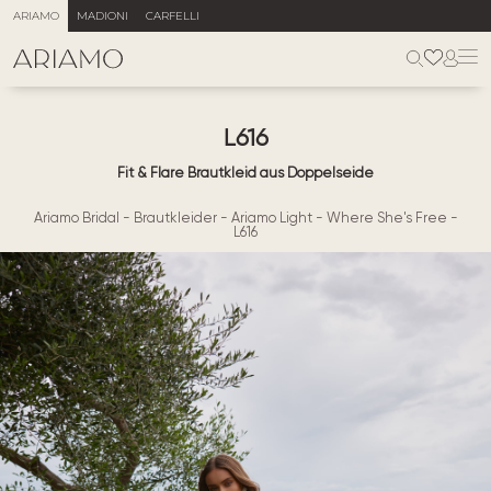
ARIAMO
MADIONI
CARFELLI
L616
Fit & Flare Brautkleid aus Doppelseide
Ariamo Bridal
-
Brautkleider
-
Ariamo Light
-
Where She's Free
-
L616