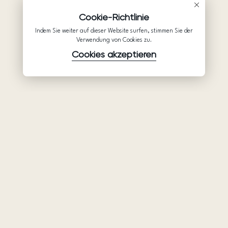
Cookie-Richtlinie
Indem Sie weiter auf dieser Website surfen, stimmen Sie der
Verwendung von Cookies zu.
Cookies akzeptieren
Waren
Unternehmen
Unterstützung
Brautkleider
Partnerschaft
Hilfe
Ariamo Boho
Über uns
Datenschutzerklärung
Ariamo Light
Kontakte
Nutzungsbedingungen