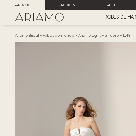
ARIAMO
MADIONI
CARFELLI
ROBES DE MAR
Ariamo Bridal
-
Robes de mariée
-
Ariamo Light
-
Sincere
-
L514