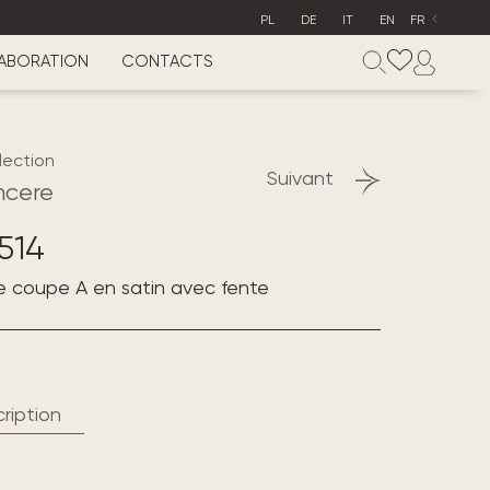
PL
DE
IT
EN
FR
ABORATION
CONTACTS
lection
Suivant
ncere
514
e coupe A en satin avec fente
ription