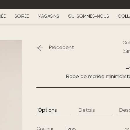
IÉE
SOIRÉE
MAGASINS
QUI SOMMES-NOUS
COLL
Col
Précédent
Si
L
Robe de mariée minimalist
Options
Details
Desc
Couleur
ivory