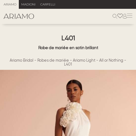
ARIAMO
MADIONI
CARFELLI
L401
Robe de mariée en satin brillant
Ariamo Bridal
-
Robes de mariée
-
Ariamo Light
-
All or Nothing
-
L401