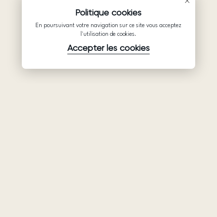
Politique cookies
En poursuivant votre navigation sur ce site vous acceptez
l'utilisation de cookies.
Accepter les cookies
Produits
Société
Soutien
Robes de
Collaboration
Politique de
mariée
confidentialité
Qui sommes-
Ariamo Boho
nous
Conditions
Ariamo Light
d’utilisation
Contacts