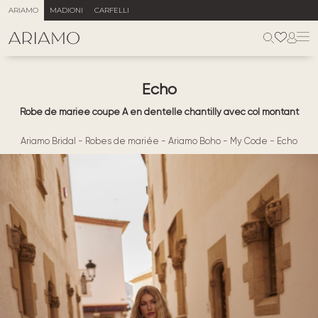
ARIAMO
MADIONI
CARFELLI
Echo
Robe de mariee coupe A en dentelle chantilly avec col montant
Ariamo Bridal
-
Robes de mariée
-
Ariamo Boho
-
My Code
-
Echo