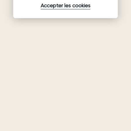
Accepter les cookies
Produits
Société
Soutien
Robes de
Collaboration
Politique de
mariée
confidentialité
Qui sommes-
Ariamo Boho
nous
Conditions
Ariamo Light
d’utilisation
Contacts
Robes de soirée
Politique relative
Salons
aux cookies
Geschlossene