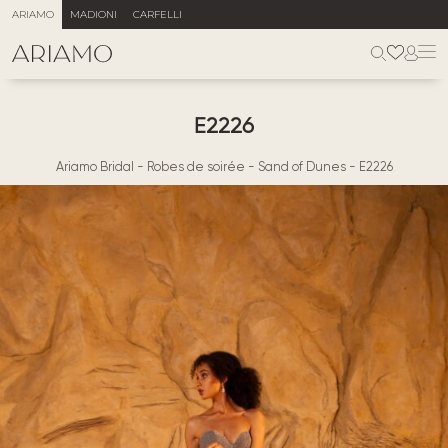
ARIAMO
MADIONI
CARFELLI
E2226
Ariamo Bridal
-
Robes de soirée
-
Sand of Dunes
-
E2226