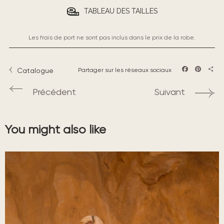
TABLEAU DES TAILLES
Les frais de port ne sont pas inclus dans le prix de la robe.
Catalogue
Partager sur les réseaux sociaux
Facebook
Pintere
Part
Précédent
Suivant
You might also like